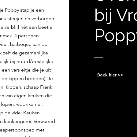
bij
Vr
je Poppy stap je een
snuisterijen en verborgen
e verblijf nét een beetje
Popp
r max. 4 personen.
vuur, barbeque aan de
ok zelf de gezamenlijke
lijk bij noord/oostelijke
een vers eitje die je uit
Boek hier >>
 de kippen broeden). Je
en, kippen, schaap Frenk,
en van eigen keuken die
te lopen, woonkamer,
p de vide. Keuken
 en keukengerei. Verwarmd
Tweepersoonsbed met