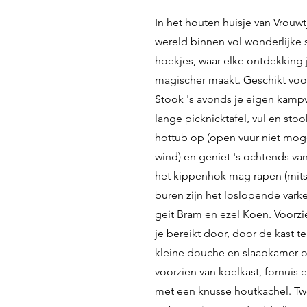
In het houten huisje van Vrouwt
wereld binnen vol wonderlijke 
hoekjes, waar elke ontdekking j
magischer maakt. Geschikt voo
Stook 's avonds je eigen kamp
lange picknicktafel, vul en sto
hottub op (open vuur niet moge
wind) en geniet 's ochtends van 
het kippenhok mag rapen (mits
buren zijn het loslopende vark
geit Bram en ezel Koen. Voorzi
je bereikt door, door de kast 
kleine douche en slaapkamer o
voorzien van koelkast, fornuis
met een knusse houtkachel. 